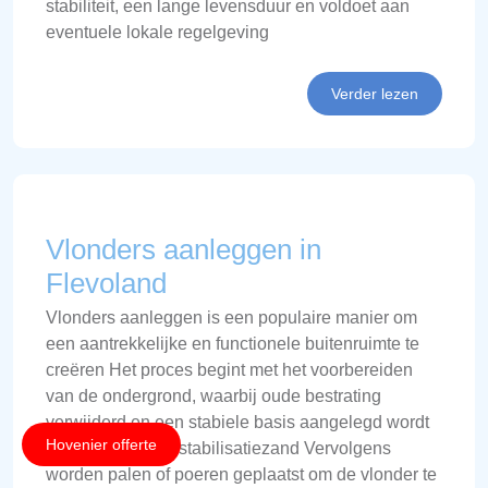
stabiliteit, een lange levensduur en voldoet aan
eventuele lokale regelgeving
Verder lezen
Vlonders aanleggen in
Flevoland
Vlonders aanleggen is een populaire manier om
een aantrekkelijke en functionele buitenruimte te
creëren Het proces begint met het voorbereiden
van de ondergrond, waarbij oude bestrating
verwijderd en een stabiele basis aangelegd wordt
Hovenier offerte
van bijvoorbeeld stabilisatiezand Vervolgens
worden palen of poeren geplaatst om de vlonder te